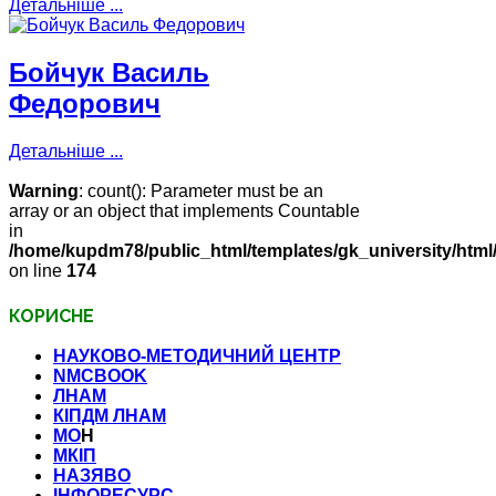
Детальніше ...
Бойчук Василь
Федорович
Детальніше ...
Warning
: count(): Parameter must be an
array or an object that implements Countable
in
/home/kupdm78/public_html/templates/gk_university/html
on line
174
КОРИСНЕ
НАУКОВО-МЕТОДИЧНИЙ ЦЕНТР
NMCBOOK
ЛНАМ
КІПДМ ЛНАМ
МО
Н
МКІП
НАЗЯВО
ІНФОРЕСУРС