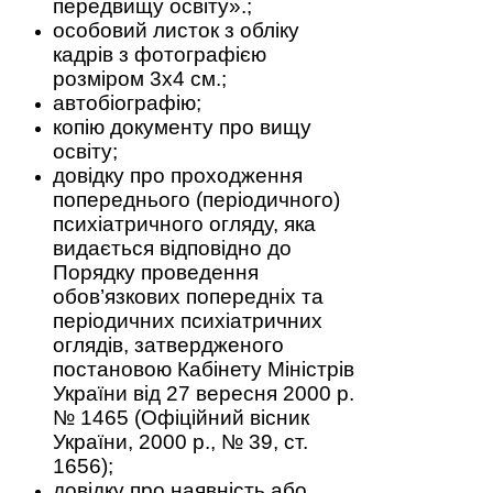
передвищу освіту».;
особовий листок з обліку
кадрів з фотографією
розміром 3х4 см.;
автобіографію;
копію документу про вищу
освіту;
довідку про проходження
попереднього (періодичного)
психіатричного огляду, яка
видається відповідно до
Порядку проведення
обов’язкових попередніх та
періодичних психіатричних
оглядів, затвердженого
постановою Кабінету Міністрів
України від 27 вересня 2000 р.
№ 1465 (Офіційний вісник
України, 2000 р., № 39, ст.
1656);
довідку про наявність або