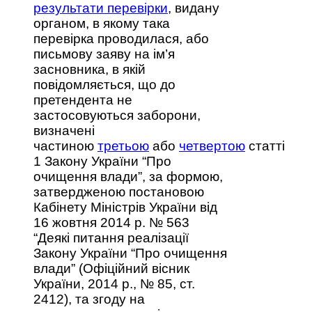
результати перевірки
, видану
органом, в якому така
перевірка проводилася, або
письмову заяву на ім’я
засновника, в якій
повідомляється, що до
претендента не
застосовуються заборони,
визначені
частиною
третьою
або
четвертою
статті
1 Закону України “Про
очищення влади”, за формою,
затвердженою постановою
Кабінету Міністрів України від
16 жовтня 2014 р. № 563
“Деякі питання реалізації
Закону України “Про очищення
влади” (Офіційний вісник
України, 2014 р., № 85, ст.
2412), та згоду на