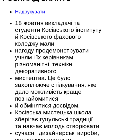
Надрукувати
,
18 жовтня викладачі та
студенти Косівського інституту
й Косівського фахового
коледжу мали
нагоду
продемонструвати
учням і їх керівникам
різноманітні
техніки
декоративного
мистецтва.
Це було
захоплююче спілкування, яке
дало можливість краще
познайомитися
й обмінятися
досвідом.
Косівська мистецька школа
зберігає гуцульські традиції
та
навчає молодь
створювати
сучасні
дизайнерські вироби,
поєднуючи
народне