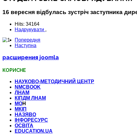
16 вересня відбулась зустріч заступника дир
Hits: 34164
Надрукувати
,
Попередня
Наступна
расширения joomla
КОРИСНЕ
НАУКОВО-МЕТОДИЧНИЙ ЦЕНТР
NMCBOOK
ЛНАМ
КІПДМ ЛНАМ
МО
Н
МКІП
НАЗЯВО
ІНФОРЕСУРС
ОСВІТА
EDUCATION.UA